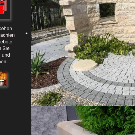
 sehen
eachten
gebote
n Sie
i und
hen!