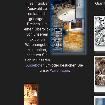
in sehr großer
Grani
Auswahl zu
u
erstaunlich
günstigen
Preisen. Um
einen Überblick
von unserem
aktuellen
Warenangebot
zu erhalten,
schauen Sie
sich in unseren
Angeboten
um oder besuchen Sie
unser
Warenlager
.